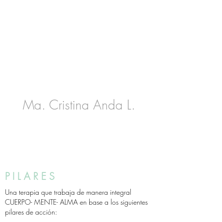
Ma. Cristina Anda L.
¡Construye tu historia desde un lugar
más consciente!
PILARES
Una terapia que trabaja de manera integral
CUERPO- MENTE- ALMA en base a los siguientes
pilares de acción: