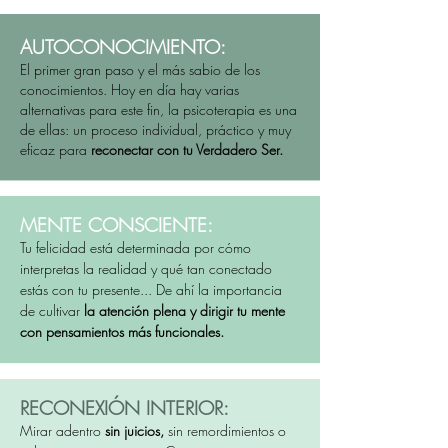
AUTOCONOCIMIENTO:
El primer gran paso y el más sabio de los
conocimientos. Hoy en día hay varias
alternativas para este fin, la psicoterapia es una
de ellas: un proceso individual, práctico y muy
eficaz para
reconectar con tu Verdadero Ser.
MENTE CONSCIENTE:
Tu felicidad está determinada por cómo
interpretas la realidad y qué tan conectado
estás con tu presente... De ahí la importancia
de cultivar
la atención plena y dirigir tu mente
con pensamientos más funcionales
.
RECONEXIÓN INTERIOR:
Mirar adentro
sin juicios,
sin remordimientos o